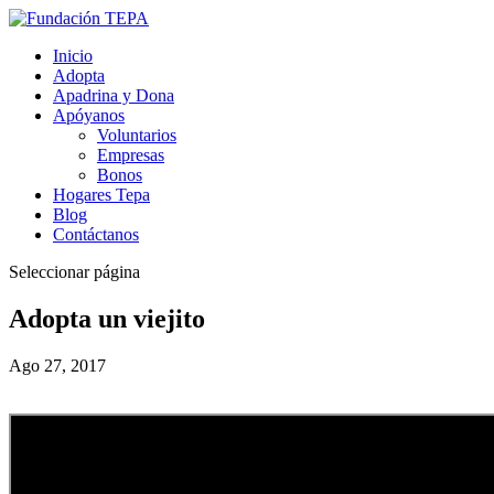
Inicio
Adopta
Apadrina y Dona
Apóyanos
Voluntarios
Empresas
Bonos
Hogares Tepa
Blog
Contáctanos
Seleccionar página
Adopta un viejito
Ago 27, 2017