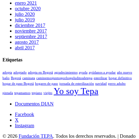
enero 2021
octubre 2020
julio 2020
julio 2019
diciembre 2017
noviembre 2017
septiembre 2017
agosto 2017
abril 2017
Etiquetas
adopta
adoptado
adopta en Bogotá
agradecimientos
ayuda
ayúdanos a ayudar
año nuevo
baño
Bogotá
caminata
caminemosjuntosporlospeluditosdetepa
esterilizar
hogar definitivo
hogar de paso Bogotá
hogares de paso
jornada de esterilización
navidad
perro adulto
Yo soy Tepa
pintada
tepamamos
tepiano
viejito
Documentos DIAN
Facebook
X
Instagram
© 2026
Fundación TEPA
. Todos los derechos reservados. | Donado